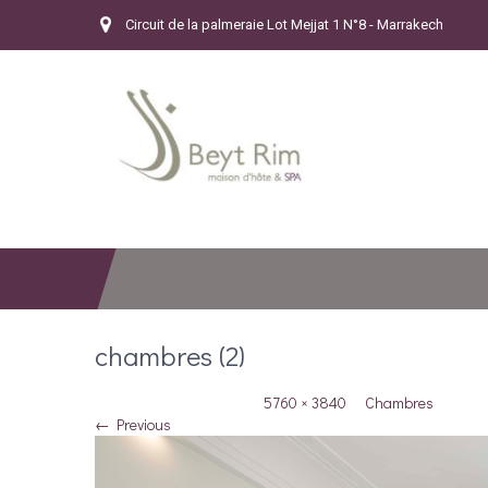
Circuit de la palmeraie Lot Mejjat 1 N°8 - Marrakech
chambres (2)
Published 28 avril 2018 at
5760 × 3840
in
Chambres
← Previous